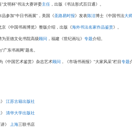
，任“文明杯”书法大赛评委
主任
，出版《书法形式百日通》。
，作品参加“中日书画展”，美国《
圣路易时报
》发表
陈洁
博士《中国书法
大
，北京《中国书画博览》整版介绍，出版《
海外书法名家作品鉴赏
》。
，聘为至德文化书院高级
顾问
，福建《世纪画坛》
专题
介绍。
，为“广东书画网”题名。
 聘为《中国艺术鉴赏》杂志艺术
顾问
，《市场书画报》“大家风采”栏目
专题
论》
江苏古籍出版社
法
》
清华大学出版社
五讲》
上海
三联书店