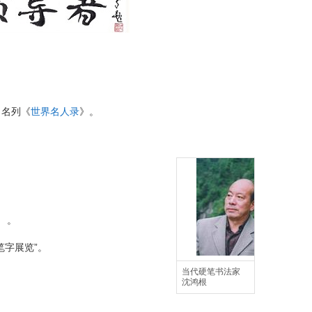
。名列《
世界名人录
》。
 。
笔字展览”。
当代硬笔书法家
。
沈鸿根