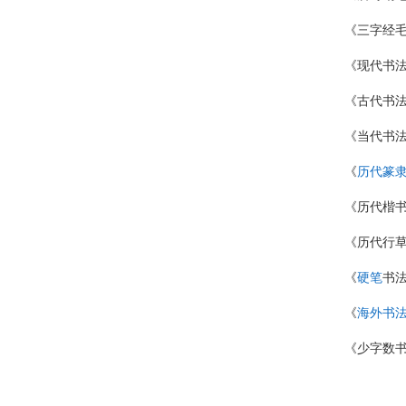
《三字经毛
《现代书
《古代书
《当代书
《
历代篆
《历代楷书
《历代行草
《
硬笔
书
《
海外书
《少字数书