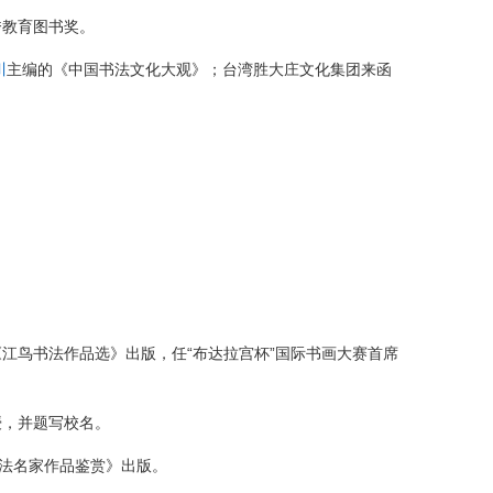
秀教育图书奖。
川
主编的《中国书法文化大观》；台湾胜大庄文化集团来函
《江鸟书法作品选》出版，任“布达拉宫杯”国际书画大赛首席
授，并题写校名。
法名家作品鉴赏》出版。