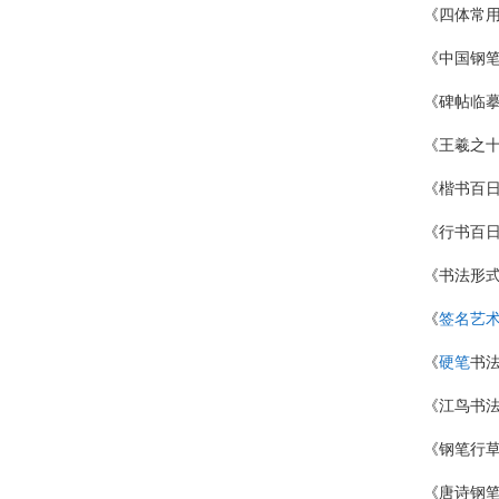
《四体常
《中国钢
《碑帖临摹
《王羲之十
《楷书百
《行书百
《书法形
《
签名艺
《
硬笔
书
《江鸟书
《钢笔行
《唐诗钢