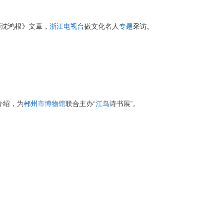
师
沈鸿根》文章，
浙江电视台
做文化名人
专题
采访。
介绍，为
郴州市博物馆
联合主办“
江鸟
诗书展”。