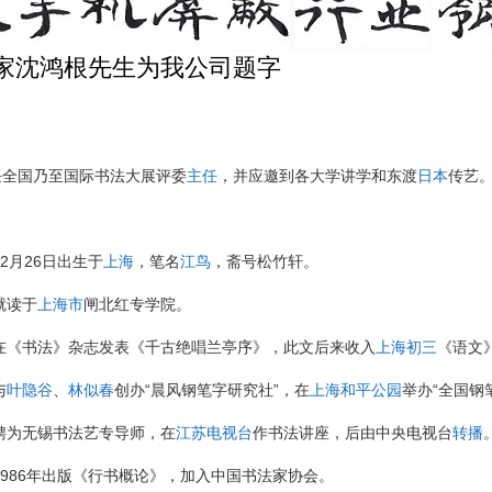
家沈鸿根先生为我公司题字
任全国乃至国际书法大展评委
主任
，并应邀到各大学讲学和东渡
日本
传艺
12月26日出生于
上海
，笔名
江鸟
，斋号松竹轩。
就读于
上海市
闸北红专学院。
，在《书法》杂志发表《千古绝唱兰亭序》，此文后来收入
上海
初三
《语文》
与
叶隐谷
、
林似春
创办“晨风钢笔字研究社”，在
上海
和平公园
举办“全国钢
，聘为无锡书法艺专导师，在
江苏电视台
作书法讲座，后由中央电视台
转播
，1986年出版《行书概论》，加入中国书法家协会。