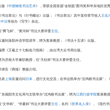
出版《
中国钢笔书法艺术
》，荣获全国首届“金钥匙”图书奖和华东地区优
，《书法章法》与《行书概论》出版；《书法章法》其中某些章节收入
王岳
李中法
等创办《写字》杂志。
，任“腾飞杯”、“黄河杯”书法大赛评委
主任
。
，应邀到洛阳外语学院讲学，聘为客座教授；《书法十五讲》出版。
，编撰《王羲之十七帖临习指南》，由台湾大众书局出版。
，聘为济南大学兼职教授，任“天柱杯”书法大赛评委主任。
，菲律宾《商报》整版介绍。
代表
上海
应邀访问
日本
，进行文化交流；在华达凯举办“沈鸿根书法展”；
，广东揭阳市文化局与文联举办“沈鸿根书法展”，聘为
江西行政学院
客座教
，任“文华杯”、“华夏杯”书法大赛评委
主任
，名列《
世界名人录
》，《现代书